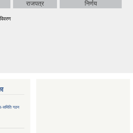
राजपत्र
निर्णय
 विवरण
का
 उप-समिति गठन