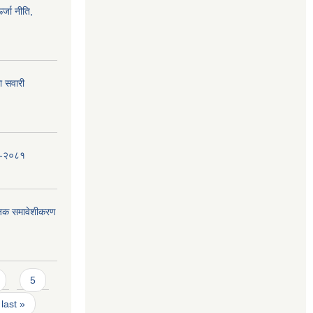
्जा नीति,
ा सवारी
धि-२०८१
जिक समावेशीकरण
5
last »