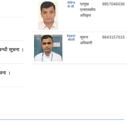
गोविन्द
प्रमुख
9857046036
के.सी.
प्रशासकीय
अधिकृत
देवब्रत
सूचना
9843157015
चौधरी
अधिकारी
न्धी सूचना ।
सूचना ।