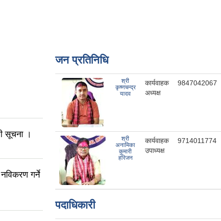
जन प्रतिनिधि
श्री
कार्यवाहक
9847042067
कृष्णचन्द्र
अध्यक्ष
यादव
धी सूचना ।
श्री
कार्यवाहक
9714011774
अनामिका
उपाध्यक्ष
कुमारी
हरिजन
नविकरण गर्ने
पदाधिकारी