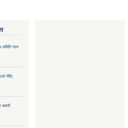
का
 उप-समिति गठन
्जा नीति,
ा सवारी