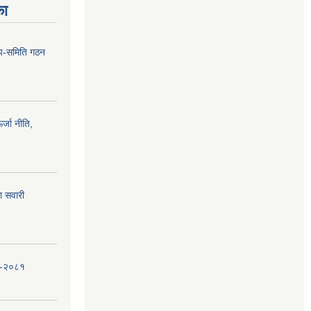
का
 उप-समिति गठन
्जा नीति,
ा सवारी
धि-२०८१