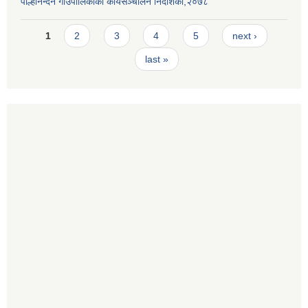
पाल्हीनन्दन गाउँपालिकाको कार्यसञ्चालन निर्देशिका,२०७८
Pages
1
2
3
4
5
next ›
last »