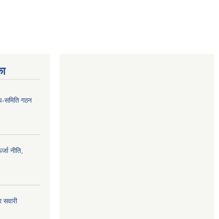
का
 उप-समिति गठन
्जा नीति,
ा सवारी